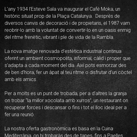
L’any 1934 l’Esteve Sala va inaugurar el Café Moka, un
històric situat prop de la Plaça Catalunya. Després de
diversos canvis de decoració i de propietaris, el 1987 vam
reobrir-lo amb la voluntat de convertir-lo en un oasis enmig
del ritme frenètic, vibrant i ple de vida de la Rambla.
La nova imatge renovada d’estètica industrial continua
oferint un ambient cosmopolita, informal, càlid i proper que
s’adapta a cada moment del dia. Així pots esmorzar des
de ben d’hora, fer un àpat al teu ritme o disfrutar d’un còctel
amb els amics.
Per a molts es un punt de trobada, per a d’altres la granja
on trobar “la millor xocolata amb xurros”, un restaurant on
recuperar forces i descansar o fins i tot el lloc ideal per a
fer una reunió.
La nostra oferta gastronòmica es basa en la Cuina
Mediterrània, on hi trobaràs des de tapes, fins a Paelles