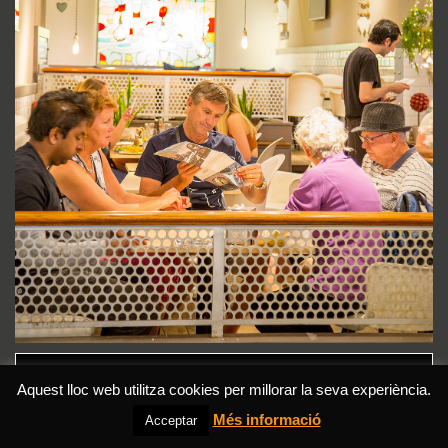
DESCARREGAR PDF
Aquest lloc web utilitza cookies per millorar la seva experiència.
Més informació
Acceptar