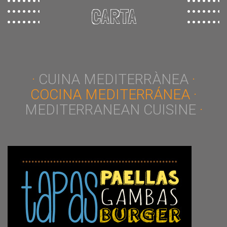
CARTA
·
CUINA MEDITERRÀNEA
·
COCINA MEDITERRÁNEA ·
MEDITERRANEAN CUISINE
·